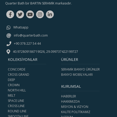
Quarter Bath bir BARTIN SERAMİK markasıdır.
Whatsapp
info@quarterbath.com
+90 378 227 54 44
40.972809186719026, 29.099737422199727
KOLEKSİYONLAR
ÜRÜNLER
CONCORDE
SERAMİK BANYO ÜRÜNLER
CROSS GRAND
BANYO MOBİLYALARI
DEEP
CROWN
KURUMSAL
NORTH HILL
MELT
HABERLER
SPACE LINE
HAKKIMIZDA
CROSS LINE
MISYON & VIZYON
ROUND LINE
KALITE POLITIKAMIZ
SMOOTH LINE