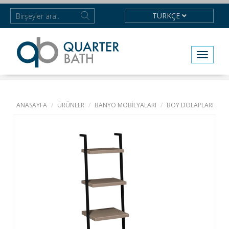
TÜRKÇE
Toggle
navigat
ANASAYFA
ÜRÜNLER
BANYO MOBİLYALARI
BOY DOLAPLARI